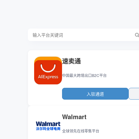
速卖通
中国最大跨境出口B2C平台
入驻通道
Walmart
全球领先在线零售平台