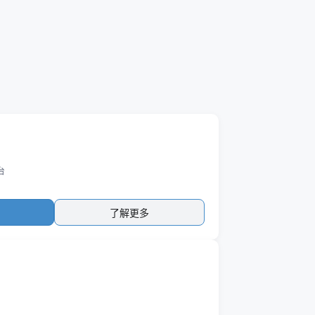
台
了解更多