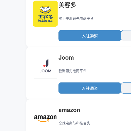
美客多
拉丁美洲领先电商平台
入驻通道
Joom
欧洲领先电商平台
入驻通道
amazon
全球电商与科技巨头