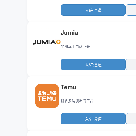
入驻通道
Jumia
非洲本土电商巨头
入驻通道
Temu
拼多多跨境出海平台
入驻通道