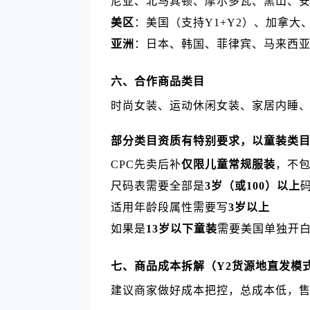
尼亚、北马其顿、摩尔多瓦、黑山、
美区
：美国（支持Y1+Y2）、加拿大
亚洲
：日本、韩国、菲律宾、马来西
六、合作商品类目
时尚女装、运动休闲女装、家居内睡
部分类目资质有特别要求，以童装类目
CPC先卖后补
仅限儿童常规服装
，不
尺码表需要全部是
3岁（或100）以上
适用年龄段属性需要写
3岁以上
如果是
13岁以下童装
需要美国单独开
七、商品成本拆解（Y2货源地直发模
建议商家做好成本把控，总成本低，