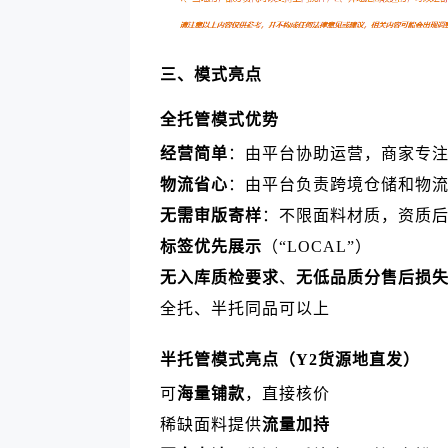
三、模式亮点
全托管模式优势
经营简单
：由平台协助运营，商家专
物流省心
：由平台负责跨境仓储和物
无需审版寄样
：不限面料材质，资质
标签优先展示
（“LOCAL”）
无入库质检要求
、
无低品质分售后损
全托、半托同品可以上
半托管模式亮点（Y2货源地直发）
可
海量铺款
，直接核价
稀缺面料提供
流量加持