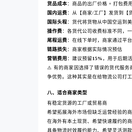
货品成本
：商品的出厂价格 + 打包费
国内运费
：从【商家/工厂】发货到【
国际头程
：货代将货物从中国空运到
操作费
：各货代公司收费标准不同，
尾程运费
：在线下单时，商家通过平
链路损失
：商家根据实际情况预估
营销费用
：建议预留
15%
，用于后期
⚠️ 有的商家因选择了错误的货代服
争优势。这种其实是在给物流公司打
八、适合商家类型
有稳定货源的工厂或贸易商
希望拓展海外市场但缺乏运营经验的
在海外有本土现货、希望快速履约的商
具备物流时效履约能力、希望灵活测款