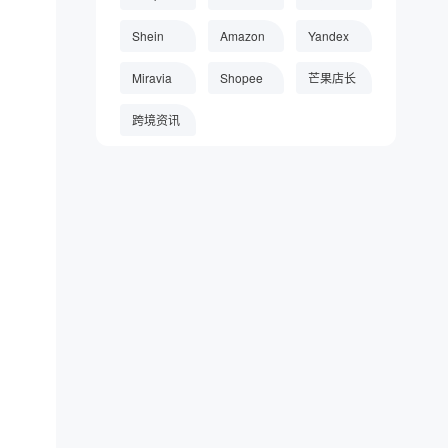
Shopee标题怎样包含热搜词和长尾
Shein
Amazon
Yandex
词？写法技巧 |芒果店长ERP
Miravia
Shopee
芒果店长
怎样用Yandex Wordstat挖掘俄罗斯
市场需求？选品工具 |芒果店长ERP
跨境资讯
重复铺货会被美客多降权吗？重复商
品判定规则 |芒果店长ERP
素材优化才是TikTok爆单的关键：黄
金3秒公式分享 |芒果店长ERP
Temu产品定价怎样才能既赚到钱又
不丢单？手把手教你 |芒果店长ERP
Ozon主图和视频上传有哪些规范？
素材优化完全解读 |芒果店长ERP
Ozon俄语自动翻译+本地化修饰怎么
做？图片翻译方法 |芒果店长ERP
关键词挖掘与组合公式：标题优化终