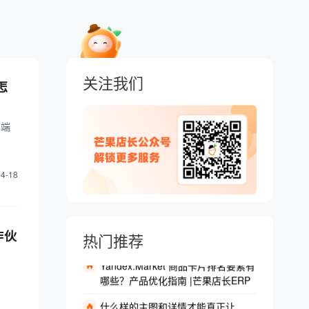
关注我们
怎
高端
04-18
Wildberries开店费直降至500元！店
群卖家冲不冲？ |芒果店长ERP
作伙
热门推荐
Yandex.Market 商品卡片排名要素有
哪些？产品优化指南 |芒果店长ERP
什么样的主图和详情才能真正让
Temu 爆单？素材优化实战 |芒果店