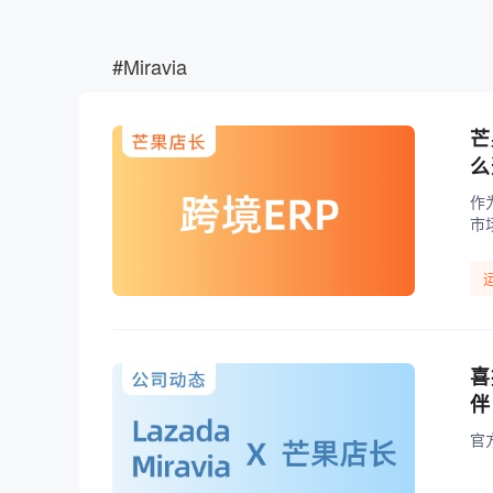
#
Miravia
芒
么
作
市
喜
伴
官