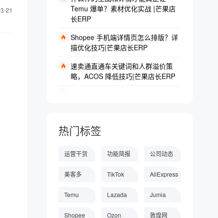
长ERP
03-21
Shopee 手机端详情页怎么排版？详
描优化技巧|芒果店长ERP
速卖通直通车关键词和人群溢价策
略，ACOS 降低技巧|芒果店长ERP
速卖通选品：生意参谋vs第三方工
具，哪个更准？|芒果店长ERP
美客多高点击率主图是怎样设计的？
素材优化案例|芒果店长ERP
热门标签
适合Shopee的国内云仓一件代发服
务有哪些？ |芒果店长ERP
运营干货
功能简报
公司动态
怎样通过Yandex.Checkout管理俄罗
美客多
TikTok
AliExpress
斯订单？订单处理 |芒果店长ERP
Temu
Lazada
Jumia
欧盟新政下，芒果店长「合并报关」
让关税立省 |芒果店长ERP
Shopee
Ozon
敦煌网