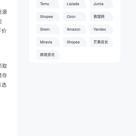
词？写法技巧 |芒果店长ERP
Temu
Lazada
Jumia
货源
怎样用Yandex Wordstat挖掘俄罗斯
Shopee
Ozon
敦煌网
市场需求？选品工具 |芒果店长ERP
能
Shein
Amazon
Yandex
重复铺货会被美客多降权吗？重复商
下价
品判定规则 |芒果店长ERP
Miravia
Shopee
芒果店长
素材优化才是TikTok爆单的关键：黄
跨境资讯
金3秒公式分享 |芒果店长ERP
抓取
Temu产品定价怎样才能既赚到钱又
不丢单？手把手教你 |芒果店长ERP
整存
Ozon主图和视频上传有哪些规范？
省选
素材优化完全解读 |芒果店长ERP
Ozon俄语自动翻译+本地化修饰怎么
做？图片翻译方法 |芒果店长ERP
关键词挖掘与组合公式：标题优化终
极教程 |芒果店长ERP