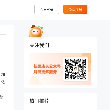
会员登录
免费注册
关注我们
Wildberries开店费直降至500元！店
群卖家冲不冲？ |芒果店长ERP
、精
Yandex.Market 商品卡片排名要素有
，依
哪些？产品优化指南 |芒果店长ERP
什么样的主图和详情才能真正让
整
Temu 爆单？素材优化实战 |芒果店
热门推荐
长ERP