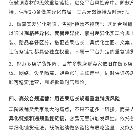
仅微调素材的无效重复链接，避免平台风控命中。同款
接，保留2-3条做差异化布局，其余无效链接及时清理。
2、做真实差异化铺货，告别“换汤不换药”：这是合规
以通过
规格差异化、套餐差异化、素材差异化
实现合规
装、赠品套餐区分，搭配芒果店长工具优化主图、文案
让每条链接都具备独立权重，不属于平台判定的重复铺
3、规范多店铺货矩阵：目前多数店群卖家依旧在做多
体、网络、设备隔离，避免账号关联连坐，同时保证各
即可稳定运营，规避批量封店风险。
四、高效合规运营：用芒果店长规避重复铺货风险
现阶段铺货卖家最大的痛点，不是不能多上链接，而是
异化链接和违规重复链接
，容易无意识触发风控。依托
精细化铺货玩法，既能继续做多链接布局吃流量，又能