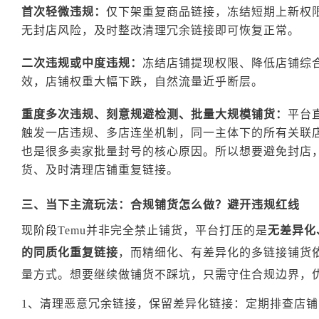
首次轻微违规：
仅下架重复商品链接，冻结短期上新权
无封店风险，及时整改清理冗余链接即可恢复正常。
二次违规或中度违规：
冻结店铺提现权限、降低店铺综
效，店铺权重大幅下跌，自然流量近乎断层。
重度多次违规、刻意规避检测、批量大规模铺货：
平台
触发一店违规、多店连坐机制，同一主体下的所有关联
也是很多卖家批量封号的核心原因。所以想要避免封店
货、及时清理店铺重复链接。
三、当下主流玩法：合规铺货怎么做？避开违规红线
现阶段Temu并非完全禁止铺货，平台打压的是
无差异化
的同质化重复链接
，而精细化、有差异化的多链接铺货
量方式。想要继续做铺货不踩坑，只需守住合规边界，
1、清理恶意冗余链接，保留差异化链接：定期排查店