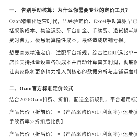
一、 告别手动核算：为什么你需要专业的定价工具？
Ozon精细化运营时代，凭经验定价、Excel手动算账
括采购成本、物流运费、平台佣金、手续费、退货损耗
费时费力，极易漏算隐性成本，最终造成店铺亏损。
想要高效精准定价，适配平台新规，综合性ERP远比单
店长支持批量设置各项成本并自动计算真实利润，彻底
让卖家能将更多精力投入到核心的数据分析与店铺运营
二、Ozon官方标准定价公式
结合2026Ozon扣费、折扣、配送全新规则，平台通用
产品售价（折前价） =【产品采购价×(1+利润率)+运费(藏
手续费率)×折扣后比例】
产品售价（折后价） =【产品采购价×(1+利润率)+运费(藏