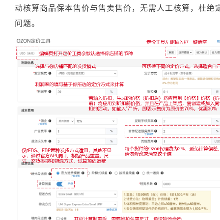
动核算商品保本售价与售卖售价，无需人工核算，杜绝
问题。