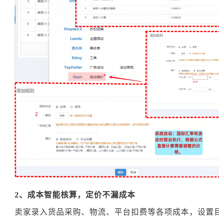
2、成本智能核算，定价不漏成本
卖家录入货品采购、物流、平台扣费等各项成本，设置