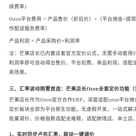
续费率)
Ozon平台费用 = 产品售价（折后价）×（平台佣金+提
作配送服务费率）
产品利润 = 产品采购价×利润率
注：芒果店长已内置这套官方定价公式，无需手动套用
利润率即可自动得出售价、平台扣费、单品利润，适配
卖场景。
三、汇率波动刚需首选：芒果店长Ozon全套定价功能
芒果店长作为Ozon官方合作ERP，深度适配ozon平
定价板块全部为平台原生功能，无虚假开发，一站式解
批量调价、价格指数适配全难题，适配跨境店、本土店
1、实时同步卢布汇率，联动一键调价